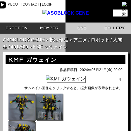
ABOUT
CONTACT
LOGIN
▶
CREATION
MEMBER
BBS
GALLERY
ASOBLOCK GENE
投稿作品
アニメ
/
ロボット
/
人間
型
/
401-500
KMF ガウェイン
KMF ガウェイン
作品投稿日 : 2024年06月21日(金) 20:00
4
サムネイル画像をクリックすると、拡大画像が表示されます。