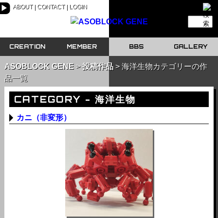
ABOUT
CONTACT
LOGIN
▶
CREATION
MEMBER
BBS
GALLERY
ASOBLOCK GENE
投稿作品
海洋生物カテゴリーの作
品一覧
CATEGORY - 海洋生物
カニ（非変形）