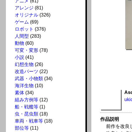
アニメ
(61)
アレンジ
(81)
オリジナル
(326)
ゲーム
(69)
ロボット
(376)
人間型
(283)
動物
(60)
可変・変形
(78)
小説
(41)
幻想生物
(26)
改造パーツ
(22)
武器・小物類
(34)
海洋生物
(10)
As
素体
(34)
uki
組み方例等
(12)
船・戦艦等
(1)
虫・昆虫類
(18)
作品説明
車両・戦車等
(18)
前作を改良
部位等
(11)