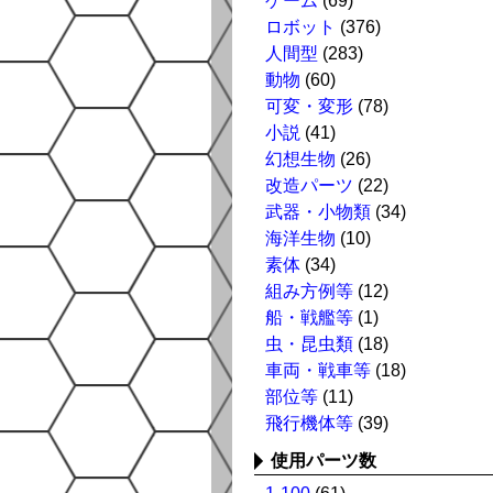
ゲーム
(69)
ロボット
(376)
人間型
(283)
動物
(60)
可変・変形
(78)
小説
(41)
幻想生物
(26)
改造パーツ
(22)
武器・小物類
(34)
海洋生物
(10)
素体
(34)
組み方例等
(12)
船・戦艦等
(1)
虫・昆虫類
(18)
車両・戦車等
(18)
部位等
(11)
飛行機体等
(39)
使用パーツ数