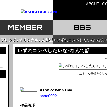
ABOUT
C
MEMBER
BBS
アレンジ
/
オリジナル
/
人間型
いずれコンペしたいな~なん
いずれコンペしたいな~なんて話
作
9
サムネイル画像をクリ
Asoblocker Name
aaaa0002
作品説明