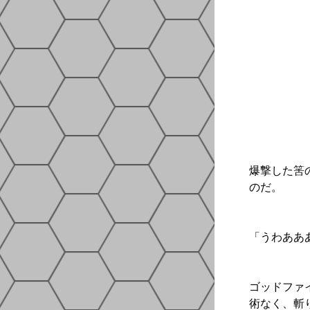
爆撃した筈
のだ。
「うわあああ
ゴッドファ
術なく、斬