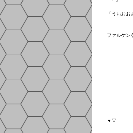
「うおおお
ファルケン
▼▽