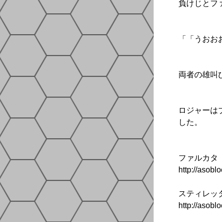
負けじとフ
「「うおおお
両者の雄叫
ロジャーは
した。
ファルカタ 
http://asoblo
スティレッタ
http://asoblo