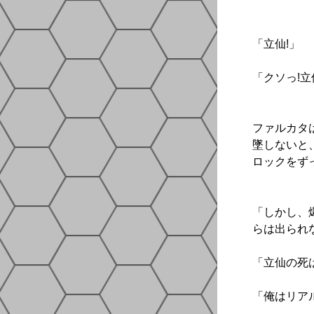
「立仙!」
「クソっ!立
ファルカタ
墜しないと
ロックをず
「しかし、
らは出られな
「立仙の死
「俺はリア