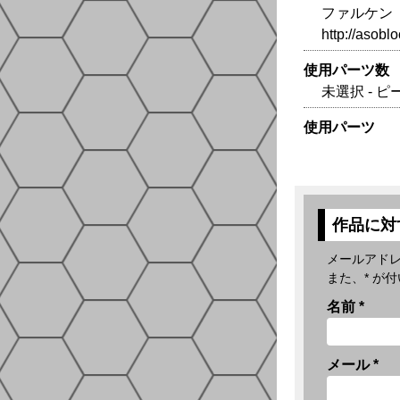
ファルケン 
http://asoblo
使用パーツ数
未選択 - ピ
使用パーツ
作品に対
メールアド
また、
*
が付
名前
*
メール
*