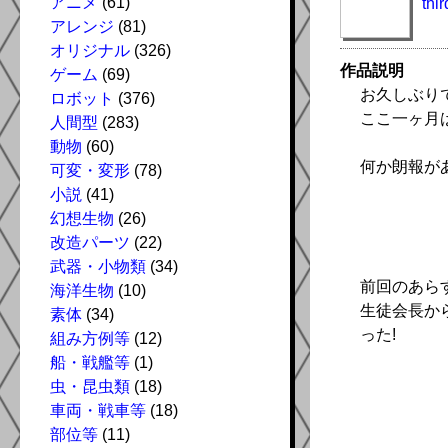
アニメ
(61)
thir
アレンジ
(81)
オリジナル
(326)
作品説明
ゲーム
(69)
お久しぶり
ロボット
(376)
ここ一ヶ月
人間型
(283)
動物
(60)
何か朗報が
可変・変形
(78)
小説
(41)
幻想生物
(26)
改造パーツ
(22)
武器・小物類
(34)
前回のあら
海洋生物
(10)
生徒会長か
素体
(34)
った!
組み方例等
(12)
船・戦艦等
(1)
虫・昆虫類
(18)
車両・戦車等
(18)
部位等
(11)