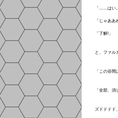
「……はい
「じゃああ
「了解!」
と、ファル
「この谷間
「全部、消
ズドドドド