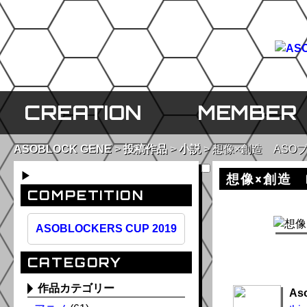
CREATION
MEMBER
ASOBLOCK GENE
投稿作品
小説
想像×創造 ASO
▶
想像×創造 
COMPETITION
ASOBLOCKERS CUP 2019
CATEGORY
作品カテゴリー
As