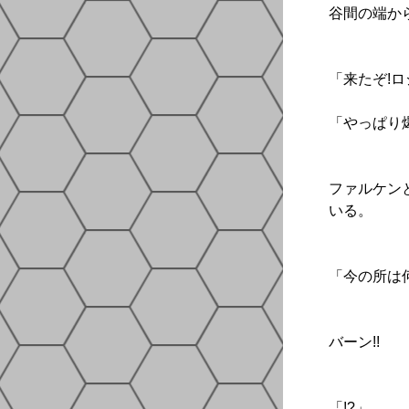
谷間の端か
「来たぞ!ロ
「やっぱり
ファルケン
いる。
「今の所は
バーン!!
「!?」