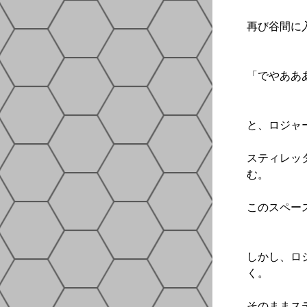
再び谷間に
「でやあああ
と、ロジャ
スティレッ
む。
このスペー
しかし、ロ
く。
そのままス