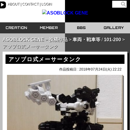
ABOUT
CONTACT
LOGIN
▶
CREATION
MEMBER
BBS
GALLERY
ASOBLOCK GENE
投稿作品
車両・戦車等
/
101-200
アソブロ式メーサータンク
アソブロ式メーサータンク
作品投稿日 : 2018年07月24日(火) 22:22