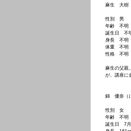
麻生 大樹
性別 男
年齢 不明
誕生日 不
身長 不明
体重 不明
性格 不明
麻生の父親
が、講座に
錦 優奈（
性別 女
年齢 不明
誕生日 7月