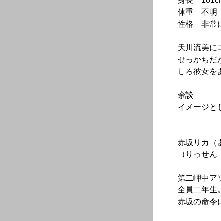
身長 181c
体重 不明
性格 非常
天川流美に
せっかちだ
しろ彼女を
余談
イメージと
赤坂リカ（
（りっせん
第二岬中ア
全員二年生
赤坂の命令