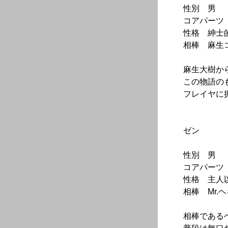
性別 男
コアパーツ 白
性格 紳士
相棒 麻生
麻生大樹か
この物語の
フレイヤに
ゼン
性別 男
コアパーツ 青
性格 主人
相棒 Mr.
相棒である