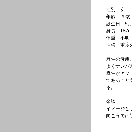
性別 女
年齢 29歳
誕生日 5月
身長 187c
体重 不明
性格 重度
麻生の母親
よくナンパ
麻生がアソ
であること
る。
余談
イメージと
向こうでは