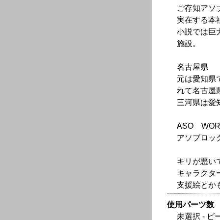
ご存知アソ
実在する本
小説では巨
施設。
名古屋県
元は愛知県
れて名古屋
三河県は愛
ASO WO
アソブロッ
キリが悪い
キャラクタ
支援絵とか
使用パーツ数
未選択 - ピ