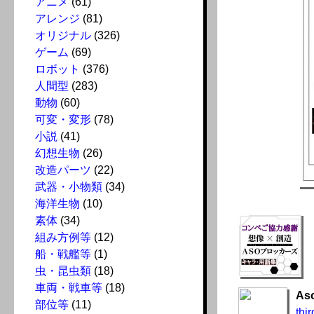
アニメ
(61)
アレンジ
(81)
オリジナル
(326)
ゲーム
(69)
ロボット
(376)
人間型
(283)
動物
(60)
可変・変形
(78)
小説
(41)
幻想生物
(26)
改造パーツ
(22)
武器・小物類
(34)
海洋生物
(10)
素体
(34)
組み方例等
(12)
船・戦艦等
(1)
虫・昆虫類
(18)
車両・戦車等
(18)
As
部位等
(11)
thir