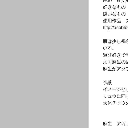
性格 社交
好きなもの
嫌いなもの
使用作品 
http://asoblo
肌は少し褐
いる。
遊び好きで
よく麻生の
麻生がアソ
余談
イメージと
リュウに同
大体７：３
麻生 アカ