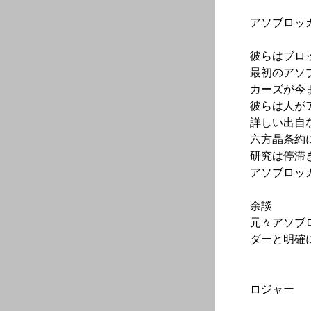
アソブロッ
彼らはブロ
最初のアソ
カーズが今
彼らは人が
詳しい出自
六方晶条約
研究は停滞
アソブロッ
余談
元々アソブ
ダーと明確
ロジャー