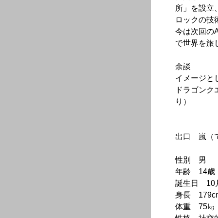
所」を設立
ロックの技
今は次回の
で世界を旅
余談
イメージと
ドラゴンク
り）
出口 嵐（
性別 男
年齢 14歳
誕生日 10
身長 179c
体重 75㎏