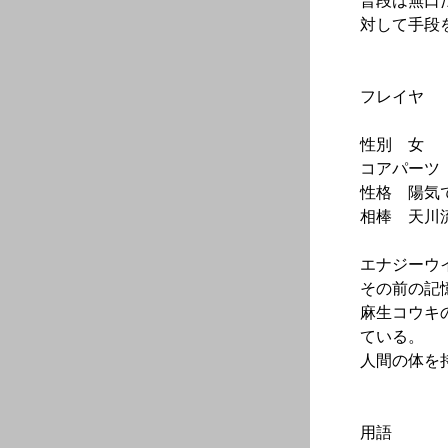
普段は無口
対して手段
フレイヤ
性別 女
コアパーツ 白
性格 陽気
相棒 天川
エナジーウ
その前の記
麻生コウキ
ている。
人間の体を
用語