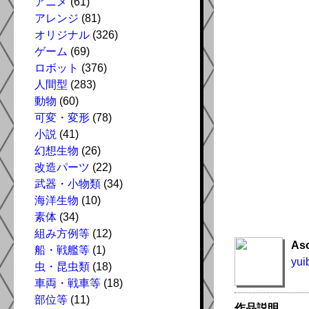
アニメ
(61)
アレンジ
(81)
オリジナル
(326)
ゲーム
(69)
ロボット
(376)
人間型
(283)
動物
(60)
可変・変形
(78)
小説
(41)
幻想生物
(26)
改造パーツ
(22)
武器・小物類
(34)
海洋生物
(10)
素体
(34)
組み方例等
(12)
As
船・戦艦等
(1)
yui
虫・昆虫類
(18)
車両・戦車等
(18)
部位等
(11)
作品説明