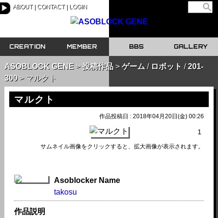
ABOUT
CONTACT
LOGIN
▶
CREATION
MEMBER
BBS
GALLERY
ASOBLOCK GENE
投稿作品
ゲーム
/
ロボット
/
201-
300
マルクト
マルクト
作品投稿日 : 2018年04月20日(金) 00:26
1
サムネイル画像をクリックすると、拡大画像が表示されます。
Asoblocker Name
takosu
作品説明