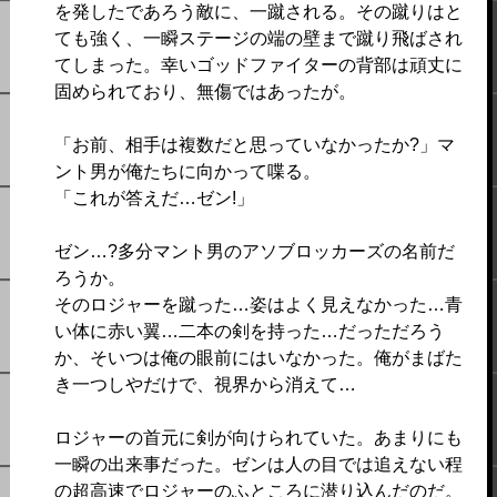
を発したであろう敵に、一蹴される。その蹴りはと
ても強く、一瞬ステージの端の壁まで蹴り飛ばされ
てしまった。幸いゴッドファイターの背部は頑丈に
固められており、無傷ではあったが。
「お前、相手は複数だと思っていなかったか?」マ
ント男が俺たちに向かって喋る。
「これが答えだ…ゼン!」
ゼン…?多分マント男のアソブロッカーズの名前だ
ろうか。
そのロジャーを蹴った…姿はよく見えなかった…青
い体に赤い翼…二本の剣を持った…だっただろう
か、そいつは俺の眼前にはいなかった。俺がまばた
き一つしやだけで、視界から消えて…
ロジャーの首元に剣が向けられていた。あまりにも
一瞬の出来事だった。ゼンは人の目では追えない程
の超高速でロジャーのふところに潜り込んだのだ。