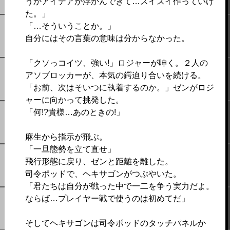
うかアイデアが浮かんできて…スイスイ作っていけ
た。」
「…そういうことか。」
自分にはその言葉の意味は分からなかった。
「クソっコイツ、強い!」ロジャーが呻く。２人の
アソブロッカーが、本気の鍔迫り合いを続ける。
「お前、次はそいつに執着するのか。」ゼンがロジ
ャーに向かって挑発した。
「何!?貴様…あのときの!」
麻生から指示が飛ぶ。
「一旦態勢を立て直せ」
飛行形態に戻り、ゼンと距離を離した。
司令ポッドで、ヘキサゴンがつぶやいた。
「君たちは自分が戦った中で一二を争う実力だよ。
ならば…プレイヤー戦で使うのは初めてだ」
そしてヘキサゴンは司令ポッドのタッチパネルか