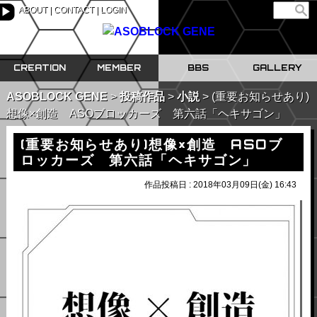
ABOUT
CONTACT
LOGIN
▶
CREATION
MEMBER
BBS
GALLERY
ASOBLOCK GENE
投稿作品
小説
(重要お知らせあり)
想像×創造 ASOブロッカーズ 第六話「ヘキサゴン」
(重要お知らせあり)想像×創造 ASOブ
ロッカーズ 第六話「ヘキサゴン」
作品投稿日 : 2018年03月09日(金) 16:43