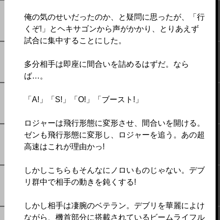
俺の気のせいだったのか、と疑問に思ったが、「行
くぞ!」とヘキサゴンから声がかかり、とりあえず
試合に集中することにした。
多分相手は即座に間合いを詰めるはずだ。なら
ば…。
「A!」「S!」「O!」「ブースト!」
ロジャーは飛行形態に変形させ、間合いを開ける。
ゼンも飛行形態に変形し、ロジャーを追う。あの超
高速はこれが理由かっ!
しかしこちらもそんなにノロいものじゃない。デブ
リ群中で相手の動きを鈍くする!
しかし相手は凄腕のベテラン。デブリを華麗によけ
ながら、機首部分に搭載されているビームライフル