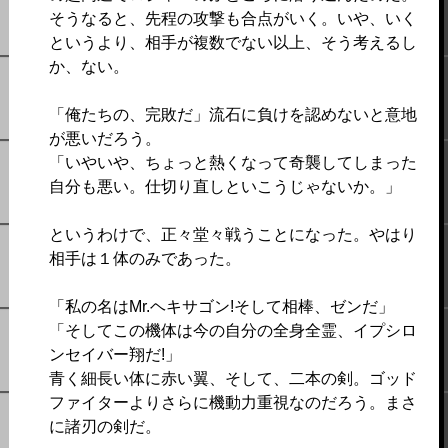
そうなると、先程の攻撃も合点がいく。いや、いく
というより、相手が複数でない以上、そう考えるし
か、ない。
「俺たちの、完敗だ」流石に負けを認めないと意地
が悪いだろう。
「いやいや、ちょっと熱くなって奇襲してしまった
自分も悪い。仕切り直しといこうじゃないか。」
というわけで、正々堂々戦うことになった。やはり
相手は１体のみであった。
「私の名はMr.ヘキサゴン!そして相棒、ゼンだ」
「そしてこの機体は今の自分の全身全霊、イプシロ
ンセイバー翔だ!」
青く細長い体に赤い翼、そして、二本の剣。ゴッド
ファイターよりさらに機動力重視なのだろう。まさ
に諸刃の剣だ。