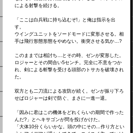
による射撃を続ける。
「ここは白兵戦に持ち込むぞ!」と俺は指示を出
す。
ウイングユニットをソードモードに変形させる。相
手は飛行形態形態をやめない。衝突させる気か…?
このままでは相討ち…とその時、ゼンが変形した。
ロジャーとその間合い5センチ。完全に不意をつか
れ、剣による斬撃を受ける頭部のトサカを破壊され
た。
双方とも二刀流による攻防が続く。ゼンが振り下ろ
せばロジャーは剣で防ぐ、まさに一進一退。
「因みに君はこの機体をどれくらいの期間で作った
んだ?」とヘキサゴンが問を投げかけた。
「大体10分くらいかな。頭の中にその…作り方とい