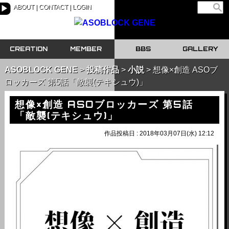
ABOUT
CONTACT
LOGIN
▶
CREATION
MEMBER
BBS
GALLERY
ASOBLOCK GENE
投稿作品
小説
想像×創造 ASOブ
ロッカーズ 第5話「敵襲(テキシュウ)」
想像×創造 ASOブロッカーズ 第5話
「敵襲(テキシュウ)」
作品投稿日 : 2018年03月07日(水) 12:12