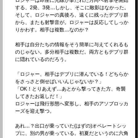
ロジャーは即座に光線が撃たれた方向へ射撃を開始
する、2発、3発…しかし、そこに敵影はなかった。
そして、ロジャーの真後ろ、遠くに残ったデブリ群
から、またも射撃音が。ロジャーは反応してしっか
りかわす。相手は複数…なのか？
相手は自分たちの情報をそう簡単に与えてくれるも
のじゃない。多分相手は複数だ。両方ともデブリ群
に隠れているのだろう。
「ロジャー、相手はデブリに潜んでいる！どちらか
をさっさと倒せばいいんじゃないか？」
「OK！とりあえず…あとから撃ってきた方、奇襲
してきたお返しだ！」
ロジャーは飛行形態へ変形し、相手のアソブロッカ
ーズを迎え撃つ。
あれ…？出口が乗っていた(はずの)オペレートシッ
プに、別の男が乗っている。初夏だというのに六角